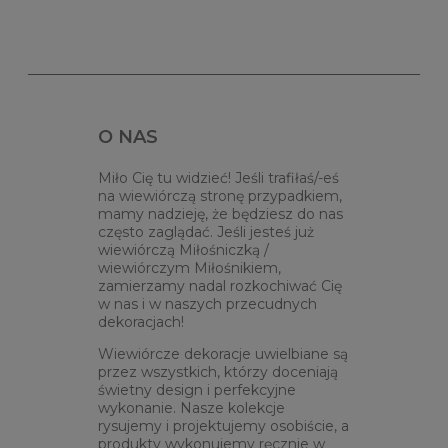
O NAS
Miło Cię tu widzieć! Jeśli trafiłaś/-eś
na wiewiórczą stronę przypadkiem,
mamy nadzieję, że będziesz do nas
często zaglądać. Jeśli jesteś już
wiewiórczą Miłośniczką /
wiewiórczym Miłośnikiem,
zamierzamy nadal rozkochiwać Cię
w nas i w naszych przecudnych
dekoracjach!
Wiewiórcze dekoracje uwielbiane są
przez wszystkich, którzy doceniają
świetny design i perfekcyjne
wykonanie. Nasze kolekcje
rysujemy i projektujemy osobiście, a
produkty wykonujemy ręcznie w