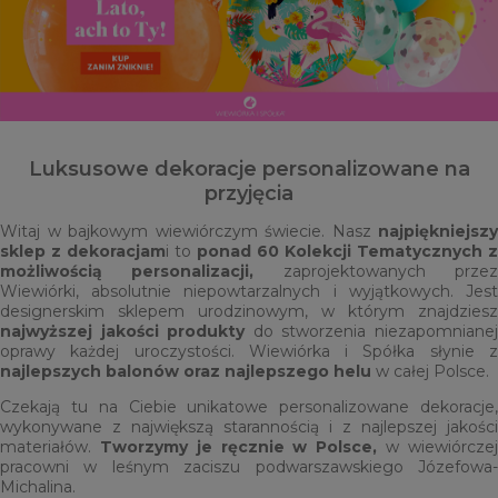
Luksusowe dekoracje personalizowane na
przyjęcia
Witaj w bajkowym wiewiórczym świecie. Nasz
najpiękniejszy
sklep z dekoracjam
i to
ponad 60 Kolekcji Tematycznych
z
możliwością personalizacji,
zaprojektowanych prze
Wiewiórki, absolutnie niepowtarzalnych i wyjątkowych. Jest
designerskim sklepem urodzinowym, w którym znajdziesz
najwyższej jakości produkty
do stworzenia niezapomniane
oprawy każdej uroczystości. Wiewiórka i Spółka słynie z
najlepszych balonów oraz najlepszego helu
w całej Polsce.
Czekają tu na Ciebie unikatowe personalizowane dekoracje,
wykonywane z największą starannością i z najlepszej jakości
materiałów.
Tworzymy je ręcznie w Polsce,
w wiewiórcze
pracowni w leśnym zaciszu podwarszawskiego Józefowa-
Michalina.