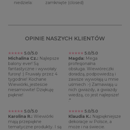
niedziela: zamknięte (closed)
OPINIE NASZYCH KLIENTÓW
5.0/5.0
5.0/5.0
Michalina Cz.:
Najlepsze
Magda:
Mega
balony ever! Są
profesjonalna
fantastyczne i wywołały
obsługa. Wiewióreczki
furorę! :) Fruwały przez 4
doradzą, podpowiedzą i
tygodnie! Kochane
zawsze wywołają u mnie
Wiewiórki, jesteście
uśmiech :-) Zamawiają u
niesamowite! Dziękuję
nich gwiazdy, a gwiazdy
pięknie!
wiedzą, co jest najlepsze!
:*
5.0/5.0
5.0/5.0
Karolina R.:
Wiewiórki
Klaudia K.:
Najpiękniejsze
mają przepiękne
dekoracje w Polsce, a
tematyczne produkty. I są
może i na świecie.