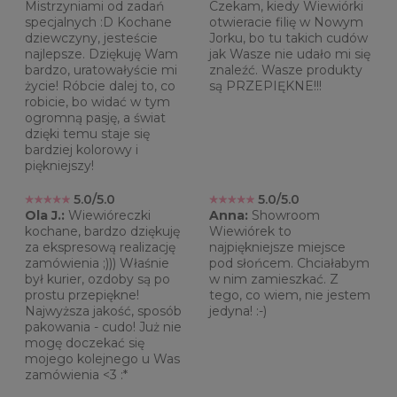
Mistrzyniami od zadań
Czekam, kiedy Wiewiórki
specjalnych :D Kochane
otwieracie filię w Nowym
dziewczyny, jesteście
Jorku, bo tu takich cudów
najlepsze. Dziękuję Wam
jak Wasze nie udało mi się
bardzo, uratowałyście mi
znaleźć. Wasze produkty
życie! Róbcie dalej to, co
są PRZEPIĘKNE!!!
robicie, bo widać w tym
ogromną pasję, a świat
dzięki temu staje się
bardziej kolorowy i
piękniejszy!
5.0/5.0
5.0/5.0
Ola J.:
Wiewióreczki
Anna:
Showroom
kochane, bardzo dziękuję
Wiewiórek to
za ekspresową realizację
najpiękniejsze miejsce
zamówienia ;))) Właśnie
pod słońcem. Chciałabym
był kurier, ozdoby są po
w nim zamieszkać. Z
prostu przepiękne!
tego, co wiem, nie jestem
Najwyższa jakość, sposób
jedyna! :-)
pakowania - cudo! Już nie
mogę doczekać się
mojego kolejnego u Was
zamówienia <3 :*