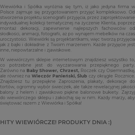
Wiewiórka i Spółka wyróżnia się tym, iż jako jedyna firma w
Polsce zajmuje się przygotowaniem przyjęć kompleksowo. Od
stworzenia projektu scenografii przyjęcia, przez zaprojektowanie
indywidualnej kolekcji tematycznej na życzenie Klienta, poprzez
montaż dekoracji, zapewnienie najlepszych fachowców od
słodkości, animacji, fotografii, aż po wynajem mebelków na czas
uroczystości. Wiewiórki są projektantkami, więc tworzą przyjęcia
jak z bajki i dokładnie z Twoim marzeniem. Każde przyjęcie jest
inne, niepowtarzalne i zjawiskowe.
W wiewiórczym sklepie internetowym znajdziesz wszystko to,
co potrzebne jest do wyczarowania przepięknego party.
Zarówno na
Baby Shower,
Chrzest,
Roczek czy Osiemnastkę
ale również na
Wieczór Panieński,
Ślub
czy okrągłe Rocznice.
Znajdziesz tu przepiękne Zaproszenia, plakaty, dekoracje do
tortów, ogromny wybór świeczek, ale także rewelacyjnej jakości
balony z helem i zjawiskowo piękne balonowe bukiety. Zajrzyj
do wiewiórczego sklepu i zakochaj się w nim. Każdy marzy, aby
świętować razem z Wiewiórka i Spółka!
HITY WIEWIÓRCZE! PRODUKTY DNIA :)