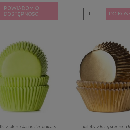
POWIADOM O
DO KOS
DOSTĘPNOŚCI
-
+
tki Zielone Jasne, średnica 5
Papilotki Złote, średnica 