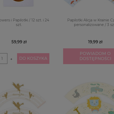
owers i Papilotki / 12 szt. i 24
Papilotki Alicja w Krainie 
szt.
personalizowane / 3 sz
59,99 zł
19,99 zł
POWIADOM O
DO KOSZYKA
DOSTĘPNOŚCI
+