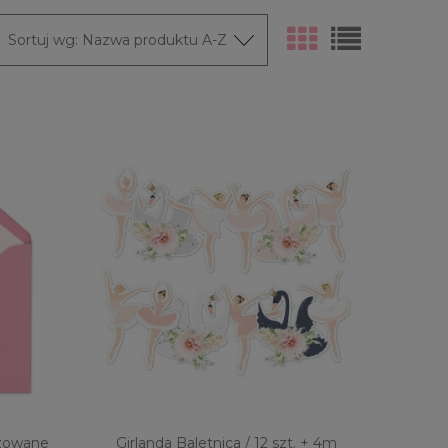
Sortuj wg:
Nazwa produktu A-Z
izowane
Girlanda Baletnica / 12 szt. + 4m