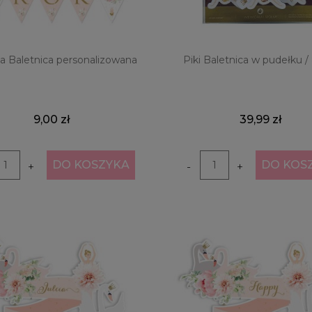
da Baletnica personalizowana
Piki Baletnica w pudełku / 
9,00 zł
39,99 zł
DO KOSZYKA
DO KOS
+
-
+