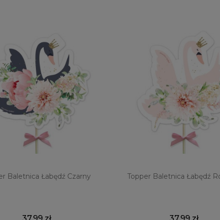
r Baletnica Łabędź Czarny
Topper Baletnica Łabędź 
37,99 zł
37,99 zł