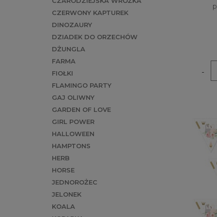
CZARODZIEJSKA WRÓŻKA
p
CZERWONY KAPTUREK
DINOZAURY
DZIADEK DO ORZECHÓW
DŻUNGLA
FARMA
-
FIOŁKI
FLAMINGO PARTY
GAJ OLIWNY
GARDEN OF LOVE
GIRL POWER
HALLOWEEN
HAMPTONS
HERB
HORSE
JEDNOROŻEC
JELONEK
KOALA