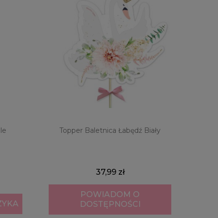
le
Topper Baletnica Łabędź Biały
37,99 zł
POWIADOM O
ZYKA
DOSTĘPNOŚCI