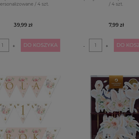
ersonalizowane / 4 szt.
/ 4 szt.
39,99 zł
7,99 zł
DO KOSZYKA
DO KOS
+
-
+