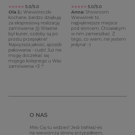
5.0/5.0
5.0/5.0
Ola J.:
Wiewióreczki
Anna:
Showroom
kochane, bardzo dziękuję
Wiewiórek to
za ekspresową realizację
najpiękniejsze miejsce
zamówienia ;))) Właśnie
pod słońcem. Chciałabym
był kurier, ozdoby są po
w nim zamieszkać. Z
prostu przepiękne!
tego, co wiem, nie jestem
Najwyższa jakość, sposób
jedyna! :-)
pakowania - cudo! Już nie
mogę doczekać się
mojego kolejnego u Was
zamówienia <3 :*
O NAS
Miło Cię tu widzieć! Jeśli trafiłaś/-eś
na wiewiórczą stronę przypadkiem,