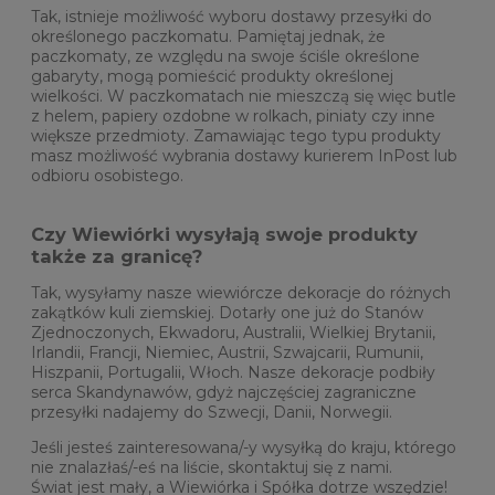
Tak, istnieje możliwość wyboru dostawy przesyłki do
określonego paczkomatu. Pamiętaj jednak, że
paczkomaty, ze względu na swoje ściśle określone
gabaryty, mogą pomieścić produkty określonej
wielkości. W paczkomatach nie mieszczą się więc butle
z helem, papiery ozdobne w rolkach, piniaty czy inne
większe przedmioty. Zamawiając tego typu produkty
masz możliwość wybrania dostawy kurierem InPost lub
odbioru osobistego.
Czy Wiewiórki wysyłają swoje produkty
także za granicę?
Tak, wysyłamy nasze wiewiórcze dekoracje do różnych
zakątków kuli ziemskiej. Dotarły one już do Stanów
Zjednoczonych, Ekwadoru, Australii, Wielkiej Brytanii,
Irlandii, Francji, Niemiec, Austrii, Szwajcarii, Rumunii,
Hiszpanii, Portugalii, Włoch. Nasze dekoracje podbiły
serca Skandynawów, gdyż najczęściej zagraniczne
przesyłki nadajemy do Szwecji, Danii, Norwegii.
Jeśli jesteś zainteresowana/-y wysyłką do kraju, którego
nie znalazłaś/-eś na liście, skontaktuj się z nami.
Świat jest mały, a Wiewiórka i Spółka dotrze wszędzie!