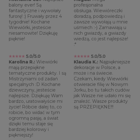
balony ever! Są
profesjonalna
fantastyczne i wywołały
obsługa. Wiewióreczki
furorę! :) Fruwały przez 4
doradzą, podpowiedzą i
tygodnie! Kochane
zawsze wywołają u mnie
Wiewiórki, jesteście
uśmiech :-) Zamawiają u
niesamowite! Dziękuję
nich gwiazdy, a gwiazdy
pięknie!
wiedzą, co jest najlepsze!
:*
5.0/5.0
5.0/5.0
Karolina R.:
Wiewiórki
Klaudia K.:
Najpiękniejsze
mają przepiękne
dekoracje w Polsce, a
tematyczne produkty. I są
może i na świecie.
Mistrzyniami od zadań
Czekam, kiedy Wiewiórki
specjalnych :D Kochane
otwieracie filię w Nowym
dziewczyny, jesteście
Jorku, bo tu takich cudów
najlepsze. Dziękuję Wam
jak Wasze nie udało mi się
bardzo, uratowałyście mi
znaleźć. Wasze produkty
życie! Róbcie dalej to, co
są PRZEPIĘKNE!!!
robicie, bo widać w tym
ogromną pasję, a świat
dzięki temu staje się
bardziej kolorowy i
piękniejszy!