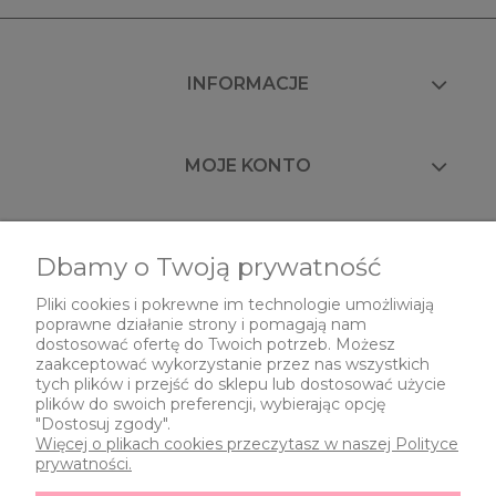
INFORMACJE
MOJE KONTO
FAQ
Dbamy o Twoją prywatność
Pliki cookies i pokrewne im technologie umożliwiają
poprawne działanie strony i pomagają nam
O NAS
dostosować ofertę do Twoich potrzeb. Możesz
zaakceptować wykorzystanie przez nas wszystkich
tych plików i przejść do sklepu lub dostosować użycie
plików do swoich preferencji, wybierając opcję
"Dostosuj zgody".
Więcej o plikach cookies przeczytasz w naszej Polityce
prywatności.