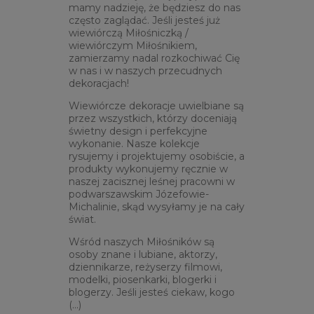
mamy nadzieję, że będziesz do nas
często zaglądać. Jeśli jesteś już
wiewiórczą Miłośniczką /
wiewiórczym Miłośnikiem,
zamierzamy nadal rozkochiwać Cię
w nas i w naszych przecudnych
dekoracjach!
Wiewiórcze dekoracje uwielbiane są
przez wszystkich, którzy doceniają
świetny design i perfekcyjne
wykonanie. Nasze kolekcje
rysujemy i projektujemy osobiście, a
produkty wykonujemy ręcznie w
naszej zacisznej leśnej pracowni w
podwarszawskim Józefowie-
Michalinie, skąd wysyłamy je na cały
świat.
Wśród naszych Miłośników są
osoby znane i lubiane, aktorzy,
dziennikarze, reżyserzy filmowi,
modelki, piosenkarki, blogerki i
blogerzy. Jeśli jesteś ciekaw, kogo
(...)