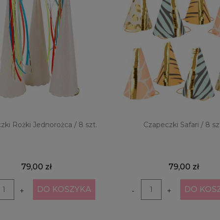
ki Rożki Jednorożca / 8 szt.
Czapeczki Safari / 8 sz
79,00 zł
79,00 zł
DO KOSZYKA
DO KOS
+
-
+