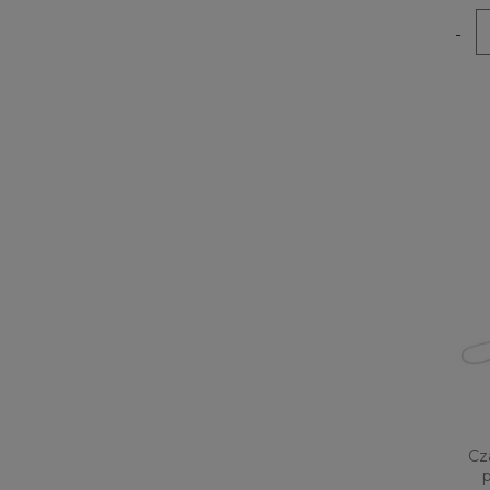
-
Cz
p