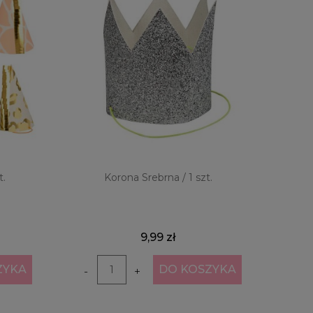
t.
Korona Srebrna / 1 szt.
9,99 zł
ZYKA
DO KOSZYKA
-
+