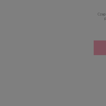
Czap
p