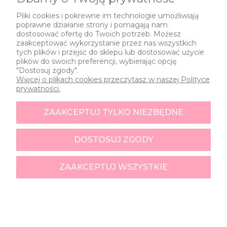
DO KOSZYKA
-
+
Pliki cookies i pokrewne im technologie umożliwiają
poprawne działanie strony i pomagają nam
dostosować ofertę do Twoich potrzeb. Możesz
zaakceptować wykorzystanie przez nas wszystkich
tych plików i przejść do sklepu lub dostosować użycie
plików do swoich preferencji, wybierając opcję
"Dostosuj zgody".
Więcej o plikach cookies przeczytasz w naszej Polityce
prywatności.
ZAAKCEPTUJ TYLKO NIEZBĘDNE
DOSTOSUJ ZGODY
ZAAKCEPTUJ WSZYSTKIE
Girlanda Wachlarze Różowe Pudrowe 10 szt. / 300