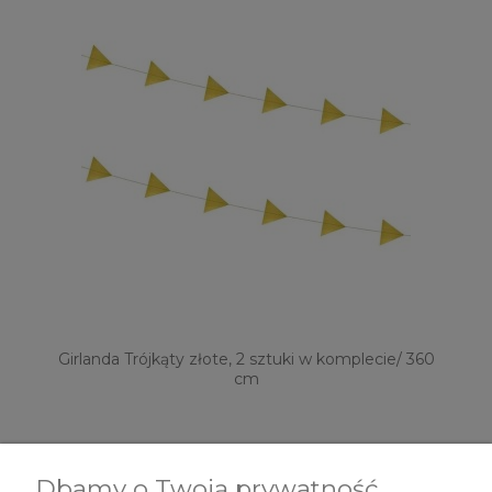
Girlanda Trójkąty złote, 2 sztuki w komplecie/ 360
cm
9,99 zł
Dbamy o Twoją prywatność