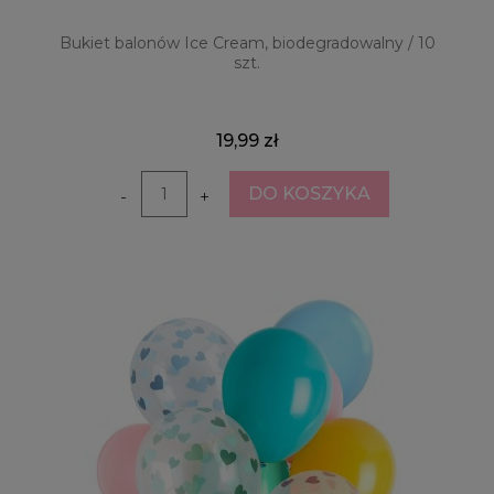
Bukiet balonów Ice Cream, biodegradowalny / 10
szt.
19,99 zł
DO KOSZYKA
-
+