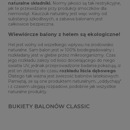
naturalne składniki.
Normy jakości są tak restrykcyjne,
jak te przewidziane przy produkcji smoczków dla
niemowląt. Kauczuk naturalny jest więc wolny od
substancji szkodliwych, a zabawa balonami jest
całkowicie bezpieczna.
Wiewiórcze balony z helem są ekologiczne!
Hel jest wolny od wszelkiego wpływu na środowisko
naturalne. Sam balon jest w 100% biodegradowalny i
rozkładany jest w glebie przez mikroorganizmy. Czas
jego rozkładu zależy od ilości docierającego do niego
światła UV, jednak przeprowadzone badania pokazują, iż
jest on zbliżony do czasu
rozkładu liścia dębowego
.
Dlatego tak ważna jest świeżość balonów lateksowych.
Pamiętaj, że są one produktem naturalnym, „oddychają"
i z czasem ulegają rozpadowi, podobnie jak wszystkie
naturalne produkty.
BUKIETY BALONÓW CLASSIC