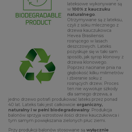
lateksowe wykonywane są
w
100% z kauczuku
naturalnego
.
Otrzymywane są z lateksu,
czyli z soku mlecznego z
drzewa kauczukowca
Hevea Brasiliensis
rosnącego w lasach
deszczowych. Lateks
pozyskuje się w taki sam
sposób, jak syrop klonowy z
drzewa klonowego.
Poprzez nacinanie pnia na
głębokość kilku milimetrów
i zbieranie soku z
rosnących drzew. Proces
ten nie wywołuje szkody
dla samego drzewa, a
jedno drzewo potrafi produkować lateks przez ponad
40 lat. Lateks taki jest całkowicie
organiczny,
naturalny i w pełni biodegradowalny
. Produkcja
balonów sprzyja wzrostowi ilości drzew kauczukowca i
tym samym powiększania zielonych płuc ziemi.
Przy produkcji balonów stosowane są
wyłącznie