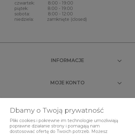
czwartek: 8:00 - 19:00
piątek: 8:00 - 19:00
sobota: 8:00 - 12:00
niedziela: zamknięte (closed)
INFORMACJE
MOJE KONTO
FAQ
Dbamy o Twoją prywatność
Pliki cookies i pokrewne im technologie umożliwiają
poprawne działanie strony i pomagają nam
O NAS
dostosować ofertę do Twoich potrzeb. Możesz