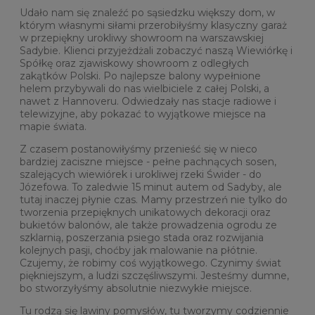
Udało nam się znaleźć po sąsiedzku większy dom, w
którym własnymi siłami przerobiłyśmy klasyczny garaż
w przepiękny urokliwy showroom na warszawskiej
Sadybie. Klienci przyjeżdżali zobaczyć naszą Wiewiórkę i
Spółkę oraz zjawiskowy showroom z odległych
zakątków Polski. Po najlepsze balony wypełnione
helem przybywali do nas wielbiciele z całej Polski, a
nawet z Hannoveru. Odwiedzały nas stacje radiowe i
telewizyjne, aby pokazać to wyjątkowe miejsce na
mapie świata.
Z czasem postanowiłyśmy przenieść się w nieco
bardziej zaciszne miejsce - pełne pachnących sosen,
szalejących wiewiórek i urokliwej rzeki Świder - do
Józefowa. To zaledwie 15 minut autem od Sadyby, ale
tutaj inaczej płynie czas. Mamy przestrzeń nie tylko do
tworzenia przepięknych unikatowych dekoracji oraz
bukietów balonów, ale także prowadzenia ogrodu ze
szklarnią, poszerzania psiego stada oraz rozwijania
kolejnych pasji, choćby jak malowanie na płótnie.
Czujemy, że robimy coś wyjątkowego. Czynimy świat
piękniejszym, a ludzi szczęśliwszymi. Jesteśmy dumne,
bo stworzyłyśmy absolutnie niezwykłe miejsce.
Tu rodzą się lawiny pomysłów, tu tworzymy codziennie