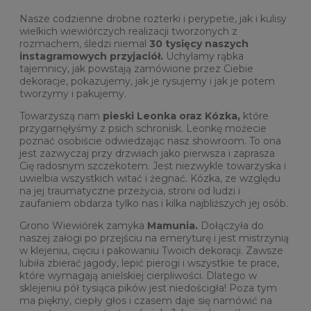
Nasze codzienne drobne rozterki i perypetie, jak i kulisy
wielkich wiewiórczych realizacji tworzonych z
rozmachem, śledzi niemal
30 tysięcy naszych
instagramowych przyjaciół.
Uchylamy rąbka
tajemnicy, jak powstają zamówione przez Ciebie
dekoracje, pokazujemy, jak je rysujemy i jak je potem
tworzymy i pakujemy.
Towarzyszą nam
pieski Leonka oraz Kózka,
które
przygarnęłyśmy z psich schronisk. Leonkę możecie
poznać osobiście odwiedzając nasz showroom. To ona
jest zazwyczaj przy drzwiach jako pierwsza i zaprasza
Cię radosnym szczekotem. Jest niezwykle towarzyska i
uwielbia wszystkich witać i żegnać. Kózka, ze względu
na jej traumatyczne przeżycia, stroni od ludzi i
zaufaniem obdarza tylko nas i kilka najbliższych jej osób.
Grono Wiewiórek zamyka
Mamunia.
Dołączyła do
naszej załogi po przejściu na emeryturę i jest mistrzynią
w klejeniu, cięciu i pakowaniu Twoich dekoracji. Zawsze
lubiła zbierać jagody, lepić pierogi i wszystkie te prace,
które wymagają anielskiej cierpliwości. Dlatego w
sklejeniu pół tysiąca pików jest niedościgła! Poza tym
ma piękny, ciepły głos i czasem daje się namówić na