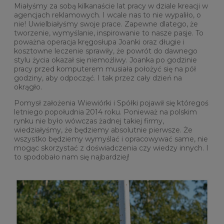
Miałyśmy za sobą kilkanaście lat pracy w dziale kreacji w
agencjach reklamowych. I wcale nas to nie wypaliło, o
nie! Uwielbiałyśmy swoje prace. Zapewne dlatego, że
tworzenie, wymyślanie, inspirowanie to nasze pasje. To
poważna operacja kręgosłupa Joanki oraz długie i
kosztowne leczenie sprawiły, że powrót do dawnego
stylu życia okazał się niemożliwy. Joanka po godzinie
pracy przed komputerem musiała położyć się na pół
godziny, aby odpocząć. I tak przez cały dzień na
okrągło.
Pomysł założenia Wiewiórki i Spółki pojawił się któregoś
letniego popołudnia 2014 roku. Ponieważ na polskim
rynku nie było wówczas żadnej takiej firmy,
wiedziałyśmy, że będziemy absolutnie pierwsze. Że
wszystko będziemy wymyślać i opracowywać same, nie
mogąc skorzystać z doświadczenia czy wiedzy innych. I
to spodobało nam się najbardziej!