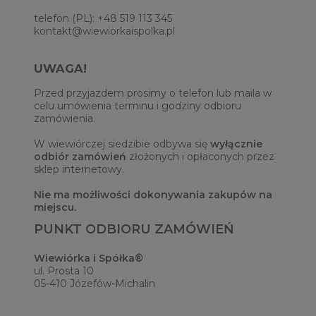
telefon (PL): +48 519 113 345
kontakt@wiewiorkaispolka.pl
UWAGA!
Przed przyjazdem prosimy o telefon lub maila w
celu umówienia terminu i godziny odbioru
zamówienia.
W wiewiórczej siedzibie odbywa się
wyłącznie
odbiór zamówień
złożonych i opłaconych przez
sklep internetowy.
Nie ma możliwości dokonywania zakupów na
miejscu.
PUNKT ODBIORU ZAMÓWIEŃ
Wiewiórka i Spółka®
ul. Prosta 10
05-410 Józefów-Michalin