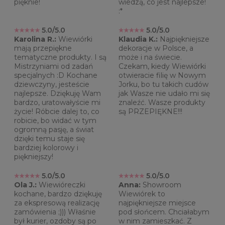
pięknie!
wiedzą, co jest najlepsze!
:*
5.0/5.0
5.0/5.0
Karolina R.:
Wiewiórki
Klaudia K.:
Najpiękniejsze
mają przepiękne
dekoracje w Polsce, a
tematyczne produkty. I są
może i na świecie.
Mistrzyniami od zadań
Czekam, kiedy Wiewiórki
specjalnych :D Kochane
otwieracie filię w Nowym
dziewczyny, jesteście
Jorku, bo tu takich cudów
najlepsze. Dziękuję Wam
jak Wasze nie udało mi się
bardzo, uratowałyście mi
znaleźć. Wasze produkty
życie! Róbcie dalej to, co
są PRZEPIĘKNE!!!
robicie, bo widać w tym
ogromną pasję, a świat
dzięki temu staje się
bardziej kolorowy i
piękniejszy!
5.0/5.0
5.0/5.0
Ola J.:
Wiewióreczki
Anna:
Showroom
kochane, bardzo dziękuję
Wiewiórek to
za ekspresową realizację
najpiękniejsze miejsce
zamówienia ;))) Właśnie
pod słońcem. Chciałabym
był kurier, ozdoby są po
w nim zamieszkać. Z