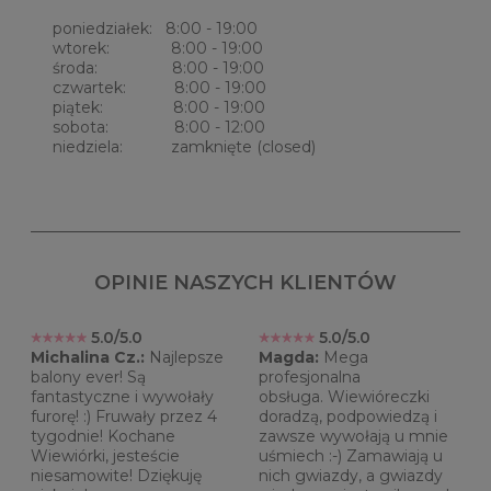
poniedziałek: 8:00 - 19:00
wtorek: 8:00 - 19:00
środa: 8:00 - 19:00
czwartek: 8:00 - 19:00
piątek: 8:00 - 19:00
sobota: 8:00 - 12:00
niedziela: zamknięte (closed)
OPINIE NASZYCH KLIENTÓW
5.0/5.0
5.0/5.0
Michalina Cz.:
Najlepsze
Magda:
Mega
balony ever! Są
profesjonalna
fantastyczne i wywołały
obsługa. Wiewióreczki
furorę! :) Fruwały przez 4
doradzą, podpowiedzą i
tygodnie! Kochane
zawsze wywołają u mnie
Wiewiórki, jesteście
uśmiech :-) Zamawiają u
niesamowite! Dziękuję
nich gwiazdy, a gwiazdy