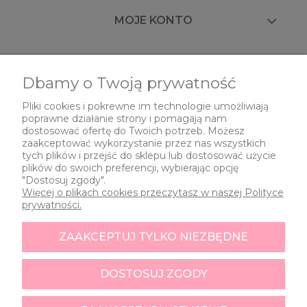
MOJE KONTO
FAQ
Dbamy o Twoją prywatność
Pliki cookies i pokrewne im technologie umożliwiają
poprawne działanie strony i pomagają nam
O NAS
dostosować ofertę do Twoich potrzeb. Możesz
zaakceptować wykorzystanie przez nas wszystkich
tych plików i przejść do sklepu lub dostosować użycie
plików do swoich preferencji, wybierając opcję
"Dostosuj zgody".
Więcej o plikach cookies przeczytasz w naszej Polityce
prywatności.
ZAAKCEPTUJ TYLKO NIEZBĘDNE
Znak i nazwa zastrzeżone.
All rights reserved.
DOSTOSUJ ZGODY