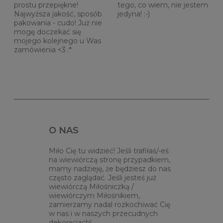
prostu przepiękne!
tego, co wiem, nie jestem
Najwyższa jakość, sposób
jedyna! :-)
pakowania - cudo! Już nie
mogę doczekać się
mojego kolejnego u Was
zamówienia <3 :*
O NAS
Miło Cię tu widzieć! Jeśli trafiłaś/-eś
na wiewiórczą stronę przypadkiem,
mamy nadzieję, że będziesz do nas
często zaglądać. Jeśli jesteś już
wiewiórczą Miłośniczką /
wiewiórczym Miłośnikiem,
zamierzamy nadal rozkochiwać Cię
w nas i w naszych przecudnych
dekoracjach!