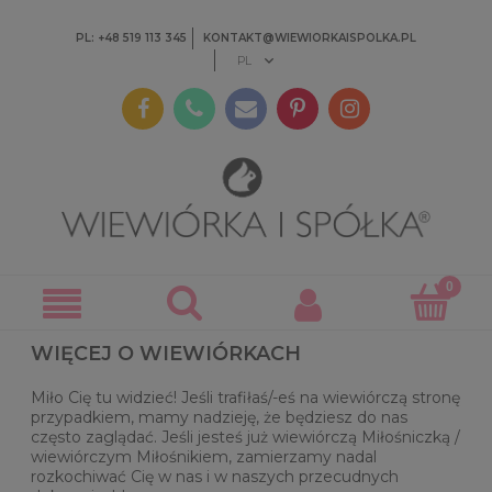
PL: +48 519 113 345
KONTAKT@WIEWIORKAISPOLKA.PL
WIĘCEJ O WIEWIÓRKACH
Miło Cię tu widzieć! Jeśli trafiłaś/-eś na wiewiórczą stronę
przypadkiem, mamy nadzieję, że będziesz do nas
często zaglądać. Jeśli jesteś już wiewiórczą Miłośniczką /
wiewiórczym Miłośnikiem, zamierzamy nadal
rozkochiwać Cię w nas i w naszych przecudnych