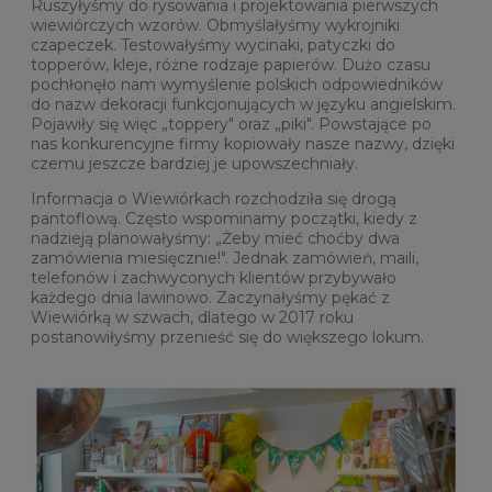
Ruszyłyśmy do rysowania i projektowania pierwszych
wiewiórczych wzorów. Obmyślałyśmy wykrojniki
czapeczek. Testowałyśmy wycinaki, patyczki do
topperów, kleje, różne rodzaje papierów. Dużo czasu
pochłonęło nam wymyślenie polskich odpowiedników
do nazw dekoracji funkcjonujących w języku angielskim.
Pojawiły się więc „toppery" oraz „piki". Powstające po
nas konkurencyjne firmy kopiowały nasze nazwy, dzięki
czemu jeszcze bardziej je upowszechniały.
Informacja o Wiewiórkach rozchodziła się drogą
pantoflową. Często wspominamy początki, kiedy z
nadzieją planowałyśmy: „Żeby mieć choćby dwa
zamówienia miesięcznie!". Jednak zamówień, maili,
telefonów i zachwyconych klientów przybywało
każdego dnia lawinowo. Zaczynałyśmy pękać z
Wiewiórką w szwach, dlatego w 2017 roku
postanowiłyśmy przenieść się do większego lokum.