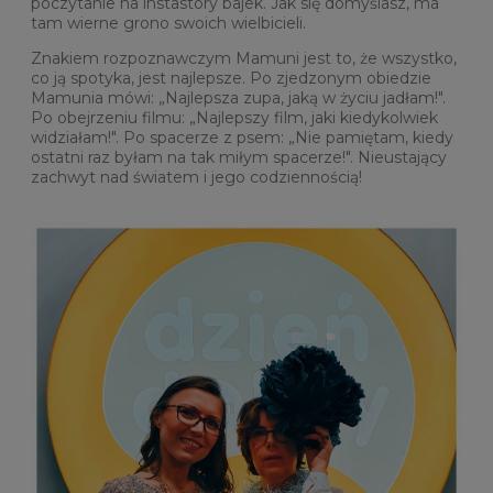
poczytanie na instastory bajek. Jak się domyślasz, ma
tam wierne grono swoich wielbicieli.
Znakiem rozpoznawczym Mamuni jest to, że wszystko,
co ją spotyka, jest najlepsze. Po zjedzonym obiedzie
Mamunia mówi: „Najlepsza zupa, jaką w życiu jadłam!".
Po obejrzeniu filmu: „Najlepszy film, jaki kiedykolwiek
widziałam!". Po spacerze z psem: „Nie pamiętam, kiedy
ostatni raz byłam na tak miłym spacerze!". Nieustający
zachwyt nad światem i jego codziennością!