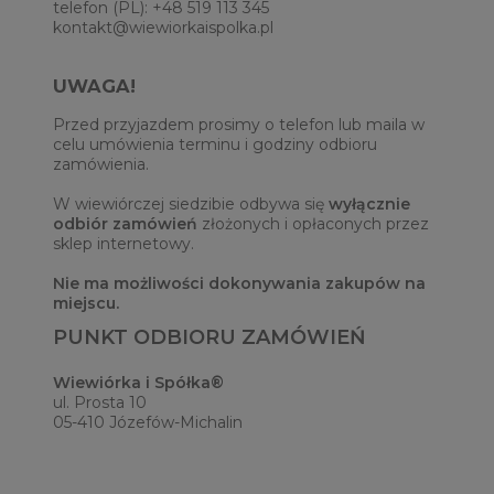
telefon (PL): +48 519 113 345
kontakt@wiewiorkaispolka.pl
UWAGA!
Przed przyjazdem prosimy o telefon lub maila w
celu umówienia terminu i godziny odbioru
zamówienia.
W wiewiórczej siedzibie odbywa się
wyłącznie
odbiór zamówień
złożonych i opłaconych przez
sklep internetowy.
Nie ma możliwości dokonywania zakupów na
miejscu.
PUNKT ODBIORU ZAMÓWIEŃ
Wiewiórka i Spółka®
ul. Prosta 10
05-410 Józefów-Michalin