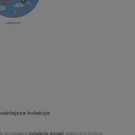
modniejsze kolekcje
ały przepiękną
Kolekcję Angel.
Klasyczny motyw