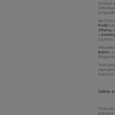
złotego a
Dekoracje
przypadk
Na Chrzci
Fiołki
lu
Oliwny,
k
z
Kolekcj
czystość,
Miłośnik
Balon,
w 
Eleganc
Jeśli lub
zaprojekt
ślubnych,
Jakie 
Podczas w
pasujące 