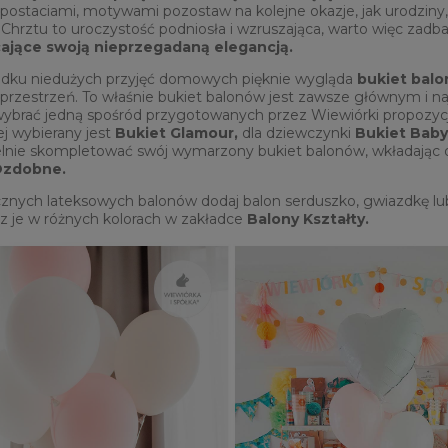
 postaciami, motywami pozostaw na kolejne okazje, jak urodziny, l
 Chrztu to uroczystość podniosła i wzruszająca, warto więc zadb
ające swoją nieprzegadaną elegancją.
dku niedużych przyjęć domowych pięknie wygląda
bukiet balo
przestrzeń. To właśnie bukiet balonów jest zawsze głównym i n
ybrać jedną spośród przygotowanych przez Wiewiórki propozyc
ej wybierany jest
Bukiet Glamour,
dla dziewczynki
Bukiet Baby
lnie skompletować swój wymarzony bukiet balonów, wkładając
Ozdobne.
znych lateksowych balonów dodaj balon serduszko, gwiazdkę lub
z je w różnych kolorach w zakładce
Balony Kształty.