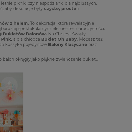
etnie pikniki czy niespodzianki dla najbliższych.
ać, aby dekoracje były
czyste, proste i
nów z helem.
To dekoracja, która rewelacyjnie
ajbardziej spektakularnym elementem uroczystości.
ji
Bukietów Balonów.
Na Chrzest Święty
 Pink,
a dla chłopca
Bukiet Oh Baby.
Możesz też
 do koszyka pojedyncze
Balony Klasyczne
oraz
 balon okrągły jako piękne zwieńczenie bukietu.