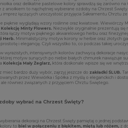
niołka oraz delikatne pastelowe kolory sprawdzą się zarówno na C
 z aniołkiem to najchętniej wybierane ozdoby na Chrzest Święty
u imprez łączących uroczystość przyjęcia Sakramentu Chrztu z
e pięknie wyglądają wzory roślinne oraz kwiatowe. Wiewiórczy Mi
b
Kolekcję Minty Flowers.
Niezwykle oryginalnie prezentują się
tóra łączy motyw pięknego akwarelowego herbu oraz finezyjnego
i Herb.
Minimalistyczny motyw korony w herbie oraz złotych gał
 prostotę i elegancję. Czyli wszystko to, co podczas takiej uroczyst
ów wyrazistych, intensywnych kolorów zachwycą dekoracje nasyc
której motyw sunących po niebie białych chmurek nawiązuje subt
ka
Kolekcja Mały Żeglarz,
która doskonale wpisze się we wnętrz
isz mieć bardzo duży wybór, zajrzyj jeszcze do
zakładki ŚLUB.
Tam
owanych przez Wiewiórka i Spółka z myślą o eleganckich i dosto
 ale również związanych z przyjęciem Chrztu Świętego.
ozdoby wybrać na Chrzest Święty?
ybierania dekoracji na Chrzest Święty pamiętaj o jednej podsta
kolory to
biel w połączeniu z błękitem, miętą lub różem,
z do