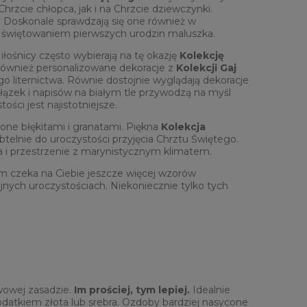
hrzcie chłopca, jak i na Chrzcie dziewczynki.
. Doskonale sprawdzają się one również w
e świętowaniem pierwszych urodzin maluszka.
łośnicy często wybierają na tę okazję
Kolekcję
 również personalizowane dekoracje z
Kolekcji Gaj
 liternictwa. Równie dostojnie wyglądają dekoracje
ązek i napisów na białym tle przywodzą na myśl
ości jest najistotniejsze.
one błękitami i granatami. Piękna
Kolekcja
elnie do uroczystości przyjęcia Chrztu Świętego.
a i przestrzenie z marynistycznym klimatem.
 czeka na Ciebie jeszcze więcej wzorów
jnych uroczystościach. Niekoniecznie tylko tych
wowej zasadzie.
Im prościej, tym lepiej.
Idealnie
datkiem złota lub srebra. Ozdoby bardziej nasycone