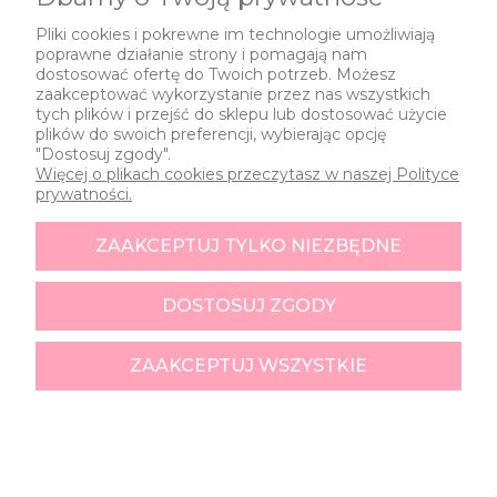
DOSTĘPNOŚCI
Pliki cookies i pokrewne im technologie umożliwiają
poprawne działanie strony i pomagają nam
dostosować ofertę do Twoich potrzeb. Możesz
zaakceptować wykorzystanie przez nas wszystkich
1
2
3
tych plików i przejść do sklepu lub dostosować użycie
plików do swoich preferencji, wybierając opcję
"Dostosuj zgody".
Więcej o plikach cookies przeczytasz w naszej Polityce
prywatności.
ZAAKCEPTUJ TYLKO NIEZBĘDNE
DOSTOSUJ ZGODY
ZAAKCEPTUJ WSZYSTKIE