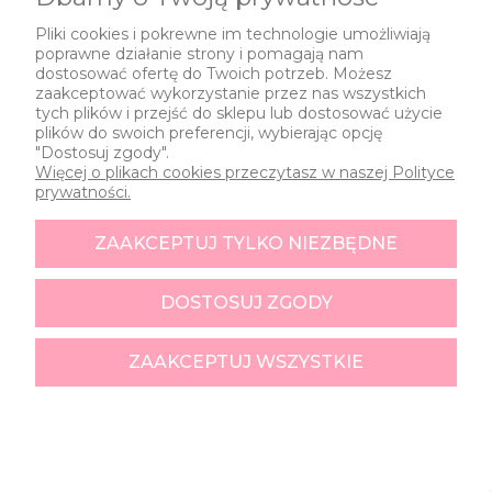
1
2
3
Pliki cookies i pokrewne im technologie umożliwiają
poprawne działanie strony i pomagają nam
dostosować ofertę do Twoich potrzeb. Możesz
zaakceptować wykorzystanie przez nas wszystkich
tych plików i przejść do sklepu lub dostosować użycie
plików do swoich preferencji, wybierając opcję
"Dostosuj zgody".
Więcej o plikach cookies przeczytasz w naszej Polityce
prywatności.
ZAAKCEPTUJ TYLKO NIEZBĘDNE
DOSTOSUJ ZGODY
ZAAKCEPTUJ WSZYSTKIE
SZYBKI KONTAKT
telefon (PL): +48 519 113 345
kontakt@wiewiorkaispolka.pl