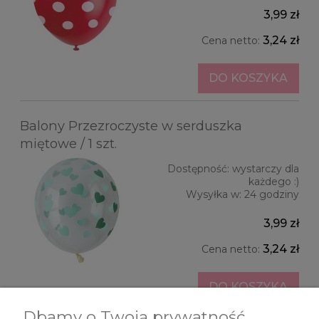
3,99 zł
3,24 zł
Cena netto:
DO KOSZYKA
Balony Przezroczyste w serduszka
miętowe / 1 szt.
Dostępność:
wystarczy dla
każdego :)
Wysyłka w:
24 godziny
3,99 zł
3,24 zł
Cena netto:
DO KOSZYKA
Dbamy o Twoją prywatność