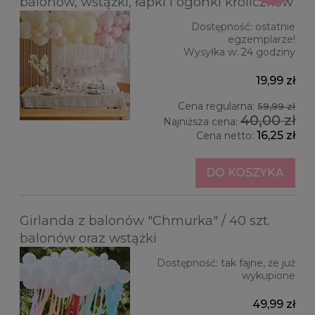
balonów, wstążki, łapki i ogonki króliczków
Dostępność:
ostatnie
egzemplarze!
Wysyłka w:
24 godziny
19,99 zł
Cena regularna:
59,99 zł
40,00 zł
Najniższa cena:
16,25 zł
Cena netto:
DO KOSZYKA
Girlanda z balonów "Chmurka" / 40 szt.
balonów oraz wstążki
Dostępność:
tak fajne, że już
wykupione
49,99 zł