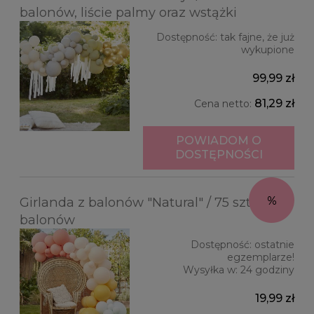
balonów, liście palmy oraz wstążki
Dostępność:
tak fajne, że już
wykupione
99,99 zł
81,29 zł
Cena netto:
POWIADOM O
DOSTĘPNOŚCI
Girlanda z balonów "Natural" / 75 szt.
balonów
Dostępność:
ostatnie
egzemplarze!
Wysyłka w:
24 godziny
19,99 zł