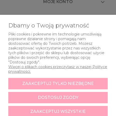
MOJE KONTO
FAQ
Dbamy o Twoją prywatność
Pliki cookies i pokrewne im technologie umożliwiają
poprawne działanie strony i pomagają nam
O NAS
dostosować ofertę do Twoich potrzeb. Możesz
zaakceptować wykorzystanie przez nas wszystkich
tych plików i przejść do sklepu lub dostosować użycie
plików do swoich preferencji, wybierając opcję
"Dostosuj zgody".
Więcej o plikach cookies przeczytasz w naszej Polityce
prywatności.
ZAAKCEPTUJ TYLKO NIEZBĘDNE
Znak i nazwa zastrzeżone.
All rights reserved.
DOSTOSUJ ZGODY
ZAAKCEPTUJ WSZYSTKIE
Copyright @ WIEWIÓRKA | SPÓŁKA ®