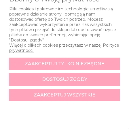
Pliki cookies i pokrewne im technologie umożliwiają
poprawne działanie strony i pomagają nam
dostosować ofertę do Twoich potrzeb. Możesz
zaakceptować wykorzystanie przez nas wszystkich
tych plików i przejść do sklepu lub dostosować użycie
plików do swoich preferencji, wybierając opcję
"Dostosuj zgody".
Więcej o plikach cookies przeczytasz w naszej Polityce
prywatności.
ZAAKCEPTUJ TYLKO NIEZBĘDNE
DOSTOSUJ ZGODY
ZAAKCEPTUJ WSZYSTKIE
SZYBKI KONTAKT
telefon (PL): +48 519 113 345
kontakt@wiewiorkaispolka.pl