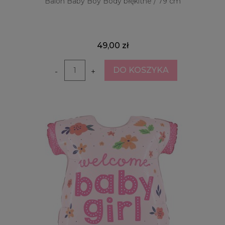
Balon Baby Boy Body błękitne / 79 cm
49,00 zł
DO KOSZYKA
-
+