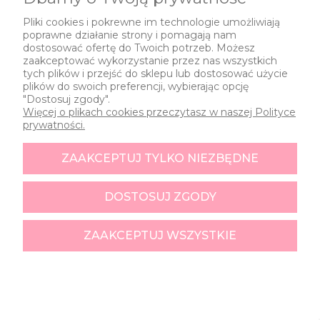
DO KOSZYKA
-
+
Pliki cookies i pokrewne im technologie umożliwiają
poprawne działanie strony i pomagają nam
dostosować ofertę do Twoich potrzeb. Możesz
zaakceptować wykorzystanie przez nas wszystkich
tych plików i przejść do sklepu lub dostosować użycie
plików do swoich preferencji, wybierając opcję
"Dostosuj zgody".
Więcej o plikach cookies przeczytasz w naszej Polityce
prywatności.
ZAAKCEPTUJ TYLKO NIEZBĘDNE
DOSTOSUJ ZGODY
ZAAKCEPTUJ WSZYSTKIE
Balon Lew Głowa 3D / 76 cm