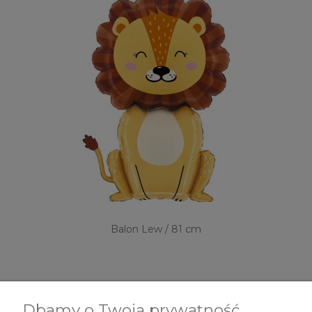
Balon Lew / 81 cm
49,00 zł
Dbamy o Twoją prywatność