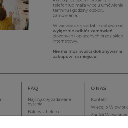
Przed przyjazdem prosimy o
telefon lub maila w celu umówienia
terminu i godziny odbioru
zamówienia.
W wiewiórczej siedzibie odbywa się
wyłącznie odbiór zamówień
złożonych i opłaconych przez sklep
internetowy.
Nie ma możliwości dokonywania
zakupów na miejscu.
FAQ
O NAS
a
Najczęściej zadawane
Kontakt
pytania
Więcej o Wiewiór
Balony z helem
Zaufali Wiewiórk
Realizacje wyjazdowe
Blog
Balony Scenograficzne