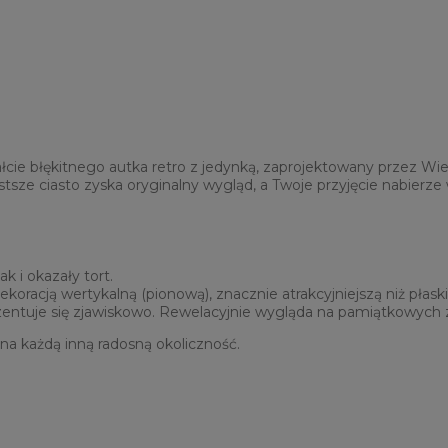
cie błękitnego autka retro z jedynką, zaprojektowany przez Wiew
ostsze ciasto zyska oryginalny wygląd, a Twoje przyjęcie nabier
 i okazały tort.
oracją wertykalną (pionową), znacznie atrakcyjniejszą niż płaski 
ezentuje się zjawiskowo. Rewelacyjnie wygląda na pamiątkowych z
 na każdą inną radosną okoliczność.