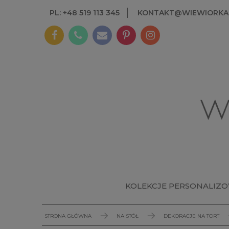
PL: +48 519 113 345
KONTAKT@WIEWIORKAI
KOLEKCJE PERSONALIZ
STRONA GŁÓWNA
NA STÓŁ
DEKORACJE NA TORT