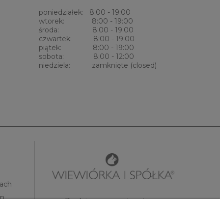
poniedziałek: 8:00 - 19:00
wtorek: 8:00 - 19:00
środa: 8:00 - 19:00
czwartek: 8:00 - 19:00
piątek: 8:00 - 19:00
sobota: 8:00 - 12:00
niedziela: zamknięte (closed)
kach
om
Znak i nazwa zastrzeżone.
All rights reserved.