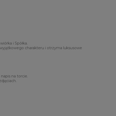
iórka i Spółka.
ze wyjątkowego charakteru i otrzyma luksusowe
napis na torcie.
djęciach.