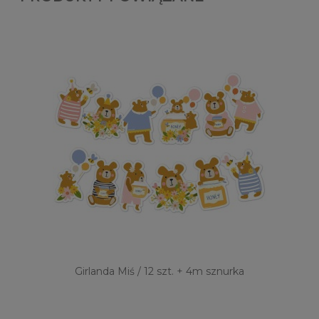
Girlanda Miś / 12 szt. + 4m sznurka