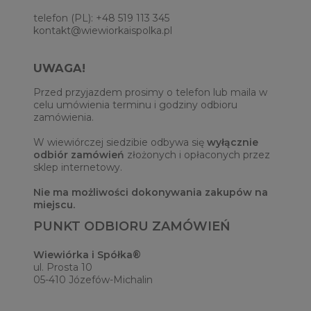
telefon (PL): +48 519 113 345
kontakt@wiewiorkaispolka.pl
UWAGA!
Przed przyjazdem prosimy o telefon lub maila w
celu umówienia terminu i godziny odbioru
zamówienia.
W wiewiórczej siedzibie odbywa się
wyłącznie
odbiór zamówień
złożonych i opłaconych przez
sklep internetowy.
Nie ma możliwości dokonywania zakupów na
miejscu.
PUNKT ODBIORU ZAMÓWIEŃ
Wiewiórka i Spółka®
ul. Prosta 10
05-410 Józefów-Michalin