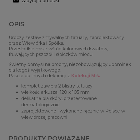
zapytaj o produkt
OPIS
Uroczy zestaw zmywalnych tatuaży, zaprojektowany
przez Wiewiórka i Spółka.
Przesłodkie misie wśród kolorowych kwiatów,
fruwających pszczół i słoiczków miodu.
Świetny pomysł na drobny, niezobowiązujący upominek
dla kogoś wyjątkowego.
Pasuje do innych dekoracji z
Kolekcji Miś.
komplet zawiera 2 blistry tatuaży
wielkość arkusza: 120 x 105 mm
delikatne dla skóry, przetestowane
dermatologicznie
zaprojektowane i wykonane ręcznie w Polsce w
wiewiórczej pracowni
PRODUKTY POWIĄZANE