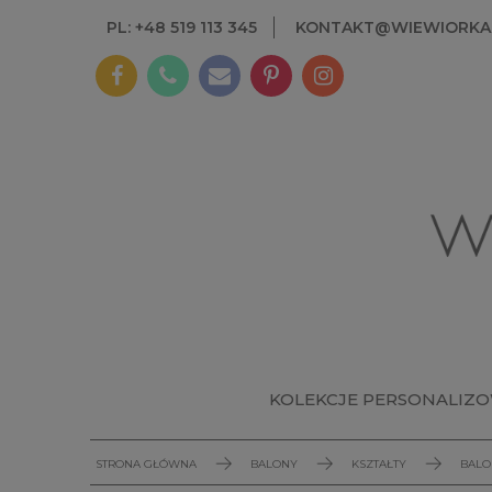
PL: +48 519 113 345
KONTAKT@WIEWIORKAI
KOLEKCJE PERSONALIZ
STRONA GŁÓWNA
BALONY
KSZTAŁTY
BALO