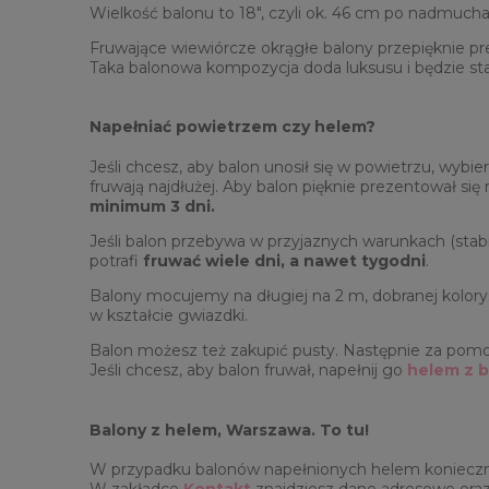
Wielkość balonu to 18", czyli ok. 46 cm po nadmucha
Fruwające wiewiórcze okrągłe balony przepięknie pr
Taka balonowa kompozycja doda luksusu i będzie st
Napełniać powietrzem czy helem?
Jeśli chcesz, aby balon unosił się w powietrzu, wybie
fruwają najdłużej. Aby balon pięknie prezentował si
minimum 3 dni.
Jeśli balon przebywa w przyjaznych warunkach (stabi
potrafi
fruwać wiele dni, a nawet tygodni
.
Balony mocujemy na długiej na 2 m, dobranej kolorys
w kształcie gwiazdki.
Balon możesz też zakupić pusty. Następnie za pom
Jeśli chcesz, aby balon fruwał, napełnij go
helem z bu
Balony z helem, Warszawa. To tu!
W przypadku balonów napełnionych helem konieczn