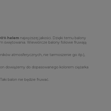
100% helem
najwyższej jakości. Dzięki temu balony
iem świętowania. Wiewiórcze balony foliowe fruwają
nników atmosferycznych, nie tarmoszenie go itp.),
alon dowiążemy do dopasowanego kolorem ciężarka
 Taki balon nie będzie fruwać.