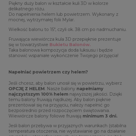
Piękny duży balon w kształcie kuli 3D w kolorze
delikatnego różu.
Do napełnienia helem lub powietrzem. Wykonany z
mocnej, wytrzymałej folii Mylar.
Wielkość balonu to 15", czyli ok. 38 cm po nadmuchaniu.
Fruwająca wiewiórcza kula 3D przepięknie prezentuje
się w towarzystwie
Bukietu Balonów.
Taka balonowa kompozycja doda luksusu i będzie
stanowić wspaniałe wykończenie Twojego przyjęcia!
Napełniać powietrzem czy helem?
Jeśli chcesz, aby balon unosił się w powietrzu, wybierz
OPCJĘ Z HELEM
. Nasze balony
napełniamy
najczystszym 100% helem
najwyższej jakości. Dzięki
temu balony fruwają najdłużej. Aby balon pięknie
prezentował się na przyjęciu, należy napełnić go
bezpośrednio przed rozpoczęciem świętowania.
Wiewiórcze balony foliowe fruwają
minimum 3 dni.
Jeśli balon przebywa w przyjaznych warunkach (stabilna
temperatura otoczenia, nie wystawianie go na działanie