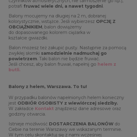
czynników atmosferycznych, nie tarmoszenie go itp.),
potrafi
fruwać wiele dni, a nawet tygodni
.
Balony mocujemy na długiej na 2 m, dobranej
kolorystycznie, wstążce. Jeśli wybierzesz
OPCJĘ Z
OBCIĄŻNIKIEM
, balon dowiążemy
do dopasowanego kolorem ciężarka w
kształcie gwiazdki.
Balon możesz też zakupić pusty. Następnie za pomocą
zwykłej słomki
samodzielnie nadmuchaj go
powietrzem
. Taki balon nie będzie fruwać.
Jeśli chcesz, aby balon fruwał, napełnij go
helem z
butli.
Balony z helem, Warszawa. To tu!
W przypadku balonów napełnionych helem konieczny
jest
ODBIÓR OSOBISTY z wiewiórczej siedziby.
W zakładce
Kontakt
znajdziesz dane adresowe oraz
godziny otwarcia.
Istnieje możliwość
DOSTARCZENIA BALONÓW
do
Ciebie na terenie Warszawy we wskazanym terminie.
W tym celu skontaktuj się z nami wcześniej