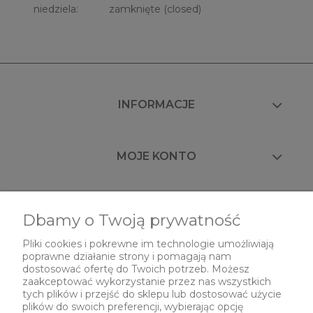
niedziela: zamknięte (closed)
INFORMACJE
MOJE KONTO
FAQ
Dbamy o Twoją prywatność
Pliki cookies i pokrewne im technologie umożliwiają
poprawne działanie strony i pomagają nam
O NAS
dostosować ofertę do Twoich potrzeb. Możesz
zaakceptować wykorzystanie przez nas wszystkich
tych plików i przejść do sklepu lub dostosować użycie
plików do swoich preferencji, wybierając opcję