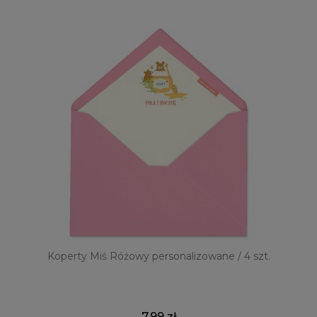
Koperty Miś Różowy personalizowane / 4 szt.
Ko
7,99 zł