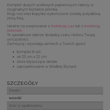
Komplet dużych urokliwych papierowych talerzy w
oryginalnym kształcie jelonka.
Rogi, nos oraz kopytka wykończone zostały połyskliwą
złotą folią.
Idealne na świętowanie z
Kolekcją Las
lub z
Kolekcją
Jelonek.
Te zjawiskowe talerze dodadzą czaru i koloru Twojej
uroczystości.
Zachwycą i wywołają uśmiech u Twoich gości!
komplet 8 szt.
ok 33 cm x 22 cm
złote błyszczące detale
zaprojektowane w Wielkiej Brytanii
SZCZEGÓŁY
Deseń
wzorki
Ilość w opakowaniu