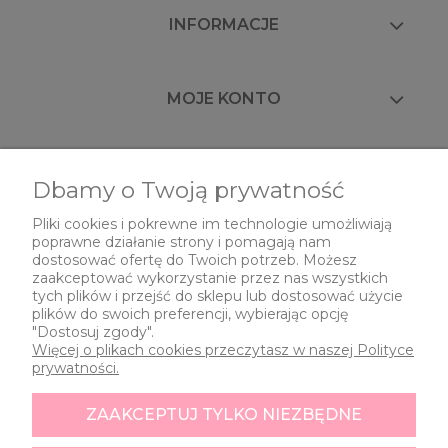
INFORMACJE
MOJE KONTO
FAQ
Dbamy o Twoją prywatność
Pliki cookies i pokrewne im technologie umożliwiają
poprawne działanie strony i pomagają nam
O NAS
dostosować ofertę do Twoich potrzeb. Możesz
zaakceptować wykorzystanie przez nas wszystkich
tych plików i przejść do sklepu lub dostosować użycie
plików do swoich preferencji, wybierając opcję
"Dostosuj zgody".
Więcej o plikach cookies przeczytasz w naszej Polityce
prywatności.
ZAAKCEPTUJ TYLKO NIEZBĘDNE
Znak i nazwa zastrzeżone.
All rights reserved.