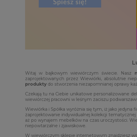
L
Witaj w bajkowym wiewiórczym świecie. Nasz
zaprojektowanych przez Wiewiórki, absolutnie ni
produkty
do stworzenia niezapomnianej oprawy każd
Czekają tu na Ciebie unikatowe personalizowane dek
wiewiórczej pracowni w leśnym zaciszu podwarszaw
Wiewiórka i Spółka wyróżnia się tym, iż jako jedyna
zaprojektowanie indywidualnej kolekcji tematycznej 
aż po wynajem mebelków na czas uroczystości. Wiewió
niepowtarzalne i zjawiskowe.
W wiewiórczym sklepie internetowym znajdziesz ws