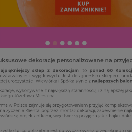
uksusowe dekoracje personalizowane na przyjęc
najpiękniejszy sklep z dekoracjam
i to
ponad 60 Kolekc
epowtarzalnych i wyjątkowych. Jest designerskim sklepem ur
ej uroczystości. Wiewiórka i Spółka słynie z
najlepszych balo
oracje, wykonywane z największą starannością i z najlepszej jak
skiego Józefowa-Michalina.
 firma w Polsce zajmuje się przygotowaniem przyjęć kompleksowo.
na życzenie Klienta, poprzez montaż dekoracji, zapewnienie najle
rki są projektantkami, więc tworzą przyjęcia jak z bajki i dok
zystko to, co potrzebne jest do wyczarowania przepięknego pa