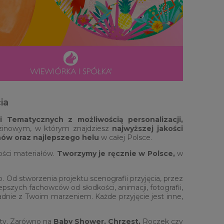
ia
ji Tematycznych
z możliwością personalizacji,
odzinowym, w którym znajdziesz
najwyższej jakości
nów oraz najlepszego helu
w całej Polsce.
ości materiałów.
Tworzymy je ręcznie w Polsce,
w
 Od stworzenia projektu scenografii przyjęcia, przez
pszych fachowców od słodkości, animacji, fotografii,
ładnie z Twoim marzeniem. Każde przyjęcie jest inne,
rty. Zarówno na
Baby Shower,
Chrzest,
Roczek czy