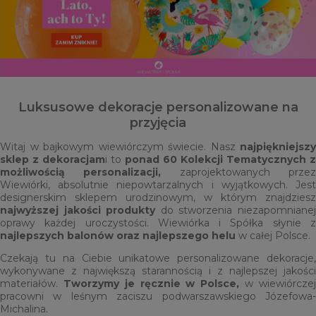
Luksusowe dekoracje personalizowane na
przyjęcia
Witaj w bajkowym wiewiórczym świecie. Nasz
najpiękniejszy
sklep z dekoracjam
i to
ponad 60 Kolekcji Tematycznych
z
możliwością personalizacji,
zaprojektowanych prze
Wiewiórki, absolutnie niepowtarzalnych i wyjątkowych. Jest
designerskim sklepem urodzinowym, w którym znajdziesz
najwyższej jakości produkty
do stworzenia niezapomniane
oprawy każdej uroczystości. Wiewiórka i Spółka słynie z
najlepszych balonów oraz najlepszego helu
w całej Polsce.
Czekają tu na Ciebie unikatowe personalizowane dekoracje,
wykonywane z największą starannością i z najlepszej jakości
materiałów.
Tworzymy je ręcznie w Polsce,
w wiewiórcze
pracowni w leśnym zaciszu podwarszawskiego Józefowa-
Michalina.