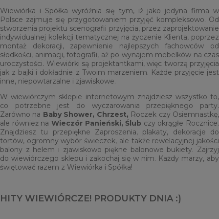
Wiewiórka i Spółka wyróżnia się tym, iż jako jedyna firma w
Polsce zajmuje się przygotowaniem przyjęć kompleksowo. Od
stworzenia projektu scenografii przyjęcia, przez zaprojektowanie
indywidualnej kolekcji tematycznej na życzenie Klienta, poprzez
montaż dekoracji, zapewnienie najlepszych fachowców od
słodkości, animacji, fotografii, aż po wynajem mebelków na czas
uroczystości. Wiewiórki są projektantkami, więc tworzą przyjęcia
jak z bajki i dokładnie z Twoim marzeniem. Każde przyjęcie jest
inne, niepowtarzalne i zjawiskowe.
W wiewiórczym sklepie internetowym znajdziesz wszystko to,
co potrzebne jest do wyczarowania przepięknego party.
Zarówno na
Baby Shower,
Chrzest,
Roczek czy Osiemnastkę
ale również na
Wieczór Panieński,
Ślub
czy okrągłe Rocznice.
Znajdziesz tu przepiękne Zaproszenia, plakaty, dekoracje do
tortów, ogromny wybór świeczek, ale także rewelacyjnej jakości
balony z helem i zjawiskowo piękne balonowe bukiety. Zajrzyj
do wiewiórczego sklepu i zakochaj się w nim. Każdy marzy, aby
świętować razem z Wiewiórka i Spółka!
HITY WIEWIÓRCZE! PRODUKTY DNIA :)