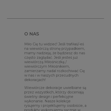
O NAS
Miło Cię tu widzieć! Jeśli trafiłaś/-eś
na wiewiórczą stronę przypadkiem,
mamy nadzieję, że będziesz do nas
często zaglądać. Jeśli jesteś już
wiewiórczą Miłośniczką /
wiewiórczym Miłośnikiem,
zamierzamy nadal rozkochiwać Cię
w nas i w naszych przecudnych
dekoracjach!
Wiewiórcze dekoracje uwielbiane są
przez wszystkich, którzy doceniają
świetny design i perfekcyjne
wykonanie. Nasze kolekcje
rysujemy i projektujemy osobiście, a
produkty wykonujemy ręcznie w