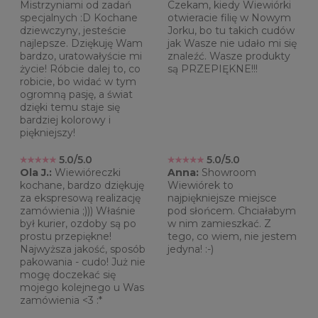
Mistrzyniami od zadań
Czekam, kiedy Wiewiórki
specjalnych :D Kochane
otwieracie filię w Nowym
dziewczyny, jesteście
Jorku, bo tu takich cudów
najlepsze. Dziękuję Wam
jak Wasze nie udało mi się
bardzo, uratowałyście mi
znaleźć. Wasze produkty
życie! Róbcie dalej to, co
są PRZEPIĘKNE!!!
robicie, bo widać w tym
ogromną pasję, a świat
dzięki temu staje się
bardziej kolorowy i
piękniejszy!
5.0/5.0
5.0/5.0
Ola J.:
Wiewióreczki
Anna:
Showroom
kochane, bardzo dziękuję
Wiewiórek to
za ekspresową realizację
najpiękniejsze miejsce
zamówienia ;))) Właśnie
pod słońcem. Chciałabym
był kurier, ozdoby są po
w nim zamieszkać. Z
prostu przepiękne!
tego, co wiem, nie jestem
Najwyższa jakość, sposób
jedyna! :-)
pakowania - cudo! Już nie
mogę doczekać się
mojego kolejnego u Was
zamówienia <3 :*