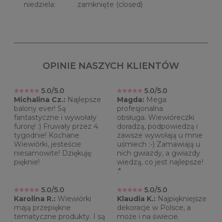
niedziela: zamknięte (closed)
OPINIE NASZYCH KLIENTÓW
5.0/5.0
5.0/5.0
Michalina Cz.:
Najlepsze
Magda:
Mega
balony ever! Są
profesjonalna
fantastyczne i wywołały
obsługa. Wiewióreczki
furorę! :) Fruwały przez 4
doradzą, podpowiedzą i
tygodnie! Kochane
zawsze wywołają u mnie
Wiewiórki, jesteście
uśmiech :-) Zamawiają u
niesamowite! Dziękuję
nich gwiazdy, a gwiazdy
pięknie!
wiedzą, co jest najlepsze!
:*
5.0/5.0
5.0/5.0
Karolina R.:
Wiewiórki
Klaudia K.:
Najpiękniejsze
mają przepiękne
dekoracje w Polsce, a
tematyczne produkty. I są
może i na świecie.